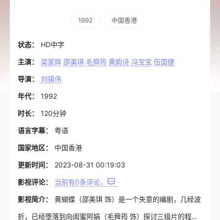
1992
中国香港
状态：
HD中字
主演：
梁家辉
邵美琪
毛舜筠
黄韵诗
冯宝宝
伍国健
导演：
刘镇伟
年代：
1992
时长：
120分钟
语言字幕：
粤语
国家地区：
中国香港
更新时间：
2023-08-31 00:19:03
影视评论：
当前有
0
条评论，
影视简介：
黄蝴蝶（邵美琪 饰）是一个失意的编剧，几经波
折，已经堕落到向闺蜜阿娟（毛舜筠 饰）探讨三级片的程