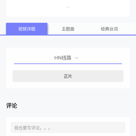
度。胡蝶的邻居警官吕奇（梁家辉 饰）对她颇有好感，后者
在英雄救美后意外得到了她家的钥匙，然而他的不请自来，
视频详细
主题曲
经典台词
却落得狼狈而逃。因为事业接连遭受重创，胡蝶决定在江边
横刀自尽，然而怯懦 的她终于没有自裁，反而盲打误撞惊扰
了一对偷情的鸳鸯。后者仓皇逃窜，却遗留了一些私人财
HN线路
物。为了物归原主，胡蝶和阿娟一同登门，却无意中卷入了
一场黑吃黑的血案。侥幸逃生的胡蝶临走前，还多事地留下
正片
了黑玫瑰的字条，而阿娟却因为留下了手印而被警方对号入
座。结果，黑玫瑰成为了全城热议的话题，而这也引起了黑
玫瑰掌门人（冯宝宝 饰）与师姐（黄韵诗 饰）的注意，于是
评论
一场剪不断理还乱的情场争夺战开始上演了……