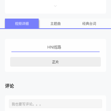
何寻求正义，而新一代人也在为追求抱负和做出道德选择所
付出的代价而苦苦挣扎。
视频详细
主题曲
经典台词
HN线路
正片
评论