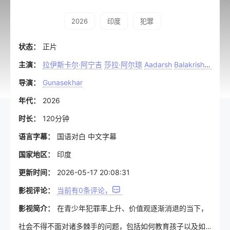
2026
印度
犯罪
状态：
正片
主演：
拉伊斯卡尔·阿宁吉
莎拉·阿尔琼
Aadarsh
Balakrishna
普米
导演：
Gunasekhar
年代：
2026
时长：
120分钟
语言字幕：
国语对白 中文字幕
国家地区：
印度
更新时间：
2026-05-17 20:08:31
影视评论：
当前有
0
条评论，
影视简介：
在青少年犯罪率上升、价值观逐渐消退的当下，
社会不得不面对诸多棘手的问题，包括如何教育孩子以及如